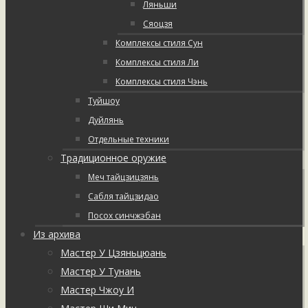
Ляньши
Сяоцзя
Комплексы стиля Сун
Комплексы стиля Ли
Комплексы стиля Чэнь
Туйшоу
Дуйлянь
Отдельные техники
Традиционное оружие
Меч тайцзицзянь
Сабля тайцзидао
Посох синчжэбан
Из архива
Мастер У Цзяньцюань
Мастер У Тунань
Мастер Чжоу И