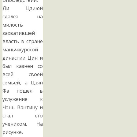
Впоследствии,
Ли Цзиюй
сдался на
милость
захватившей
власть в стране
маньчжурской
династии Цин и
был казнен со
всей своей
семьей, а Цзян
Фа пошел в
услужение к
Чэнь Вантину и
стал его
учеником. На
рисунке,