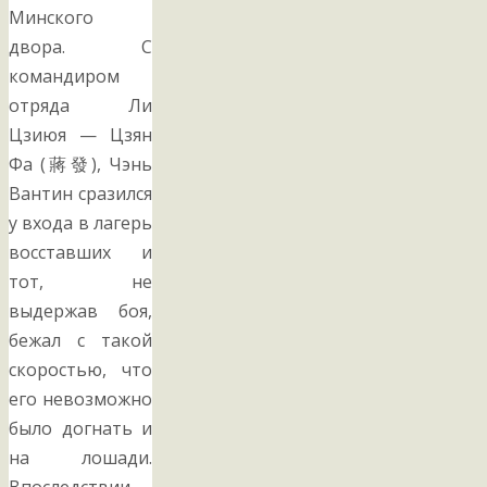
Минского
двора. С
командиром
отряда Ли
Цзиюя — Цзян
Фа (蔣發), Чэнь
Вантин сразился
у входа в лагерь
восставших и
тот, не
выдержав боя,
бежал с такой
скоростью, что
его невозможно
было догнать и
на лошади.