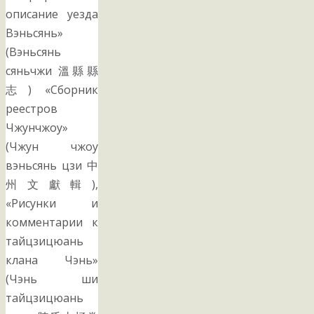
описание уезда
Вэньсянь»
(Вэньсянь
сяньчжи 溫縣縣
志) «Сборник
реестров
Чжунчжоу»
(Чжун чжоу
вэньсянь цзи 中
州文獻輯),
«Рисунки и
комментарии к
тайцзицюань
клана Чэнь»
(Чэнь ши
тайцзицюань