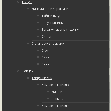
Цигун
Динамические практики
Тайцзи цигун
Бадуаньцзинь
Багуа хуньюань яншэнгун
Сингун
Статические практики
Стоя
Сидя
Лежа
Тайцзи
Тайцзицюань
Комплексы стиля У
Динши
Ляньши
Комплексы стиля Ян