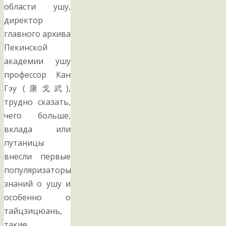
области ушу,
директор
главного архива
Пекинской
академии ушу
профессор Кан
Гэу (康戈武),
трудно сказать,
чего больше,
вклада или
путаницы
внесли первые
популяризаторы
знаний о ушу и
особенно о
тайцзицюань,
такие,