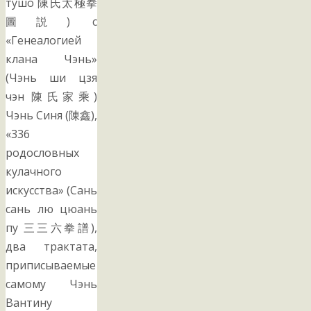
тушо 陳氏太極拳
圖説) с
«Генеалогией
клана Чэнь»
(Чэнь ши цзя
чэн 陳氏家乘)
Чэнь Синя (陳鑫),
«336
родословных
кулачного
искусства» (Сань
сань лю цюань
пу 三三六拳譜),
два трактата,
приписываемые
самому Чэнь
Вантину