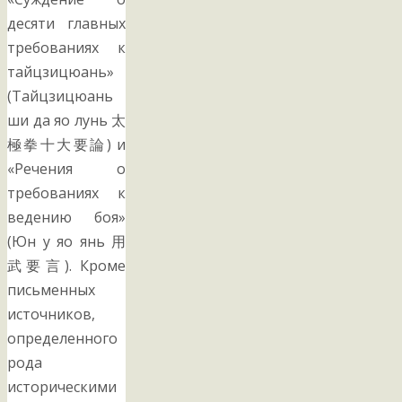
десяти главных
требованиях к
тайцзицюань»
(Тайцзицюань
ши да яо лунь 太
極拳十大要論) и
«Речения о
требованиях к
ведению боя»
(Юн у яо янь 用
武要言). Кроме
письменных
источников,
определенного
рода
историческими