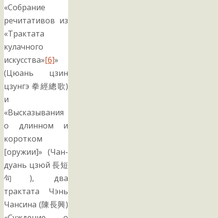
«Собрание
речитативов из
«Трактата
кулачного
искусства»
[6]
»
(Цюань цзин
цзунгэ 拳經總歌)
и
«Высказывания
о длинном и
коротком
[оружии]» (Чан-
дуань цзюй 長短
句), два
трактата Чэнь
Чансина (陳長興)
«Суждение о