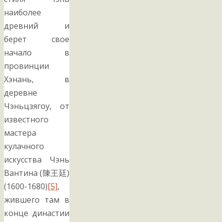
наиболее
древний и
берет свое
начало в
провинции
Хэнань, в
деревне
Чэньцзягоу, от
известного
мастера
кулачного
искусства Чэнь
Вантина (陳王廷)
(1600-1680)
[5]
,
жившего там в
конце династии