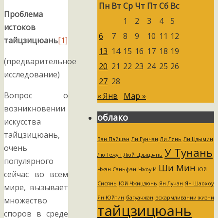
Пн
Вт
Ср
Чт
Пт
Сб
Вс
Проблема
1
2
3
4
5
истоков
6
7
8
9
10
11
12
тайцзицюань
[1]
13
14
15
16
17
18
19
(предварительное
20
21
22
23
24
25
26
исследование)
27
28
Вопрос о
« Янв
Мар »
возникновении
облако
искусства
тайцзицюань,
Ван Пэйшэн
Ли Гунчэн
Ли Лянь
Ли Цзымин
очень
У Тунань
Лю Тежун
Люй Цзыцзянь
популярного
Ши Мин
Чжан Саньфэн
Чжоу И
Юй
сейчас во всем
Сисянь
Юй Чжицзюнь
Ян Лучан
Ян Шаохоу
мире, вызывает
Ян Юйтин
багуачжан
вскармливании жизни
множество
тайцзицюань
споров в среде