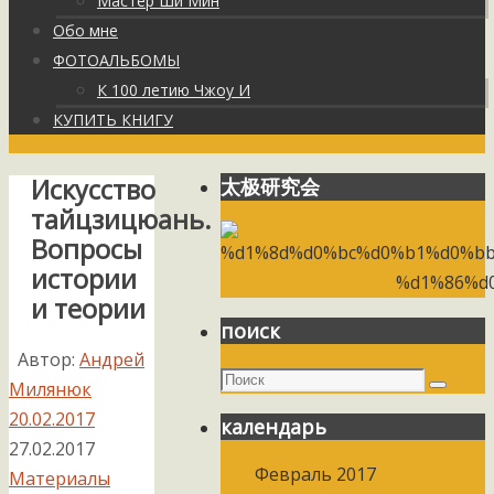
Мастер Ши Мин
Обо мне
ФОТОАЛЬБОМЫ
К 100 летию Чжоу И
КУПИТЬ КНИГУ
Искусство
太极研究会
тайцзицюань.
Вопросы
истории
и теории
поиск
Автор:
Андрей
Поиск
Милянюк
Поиск
20.02.2017
календарь
27.02.2017
Февраль 2017
Материалы