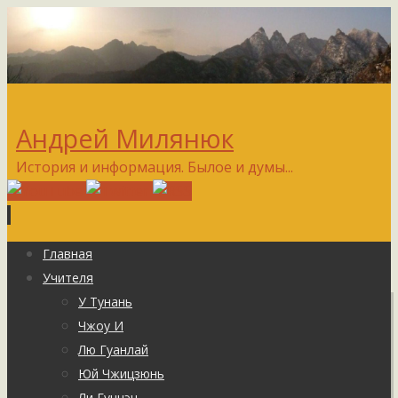
Андрей Милянюк
История и информация. Былое и думы...
Перейти
Главная
к
Учителя
содержимому
У Тунань
Чжоу И
Лю Гуанлай
Юй Чжицзюнь
Ли Гунчэн