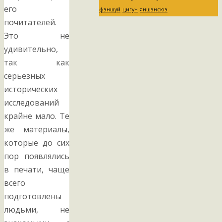
его
фэншуй
цигун
яншэнсюэ
почитателей.
Это не
удивительно,
так как
серьезных
исторических
исследований
крайне мало. Те
же материалы,
которые до сих
пор появлялись
в печати, чаще
всего
подготовлены
людьми, не