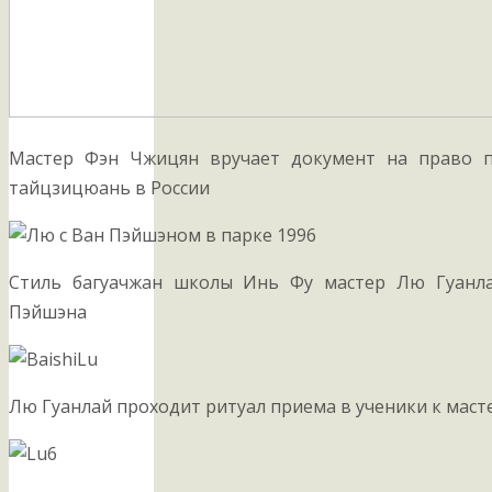
Мастер Фэн Чжицян вручает документ на право п
тайцзицюань в России
Стиль багуачжан школы Инь Фу мастер Лю Гуанла
Пэйшэна
Лю Гуанлай проходит ритуал приема в ученики к маст