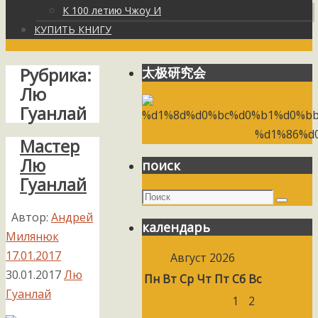
К 100 летию Чжоу И
КУПИТЬ КНИГУ
Рубрика:
太极研究会
Лю
Гуанлай
Мастер
Лю
поиск
Гуанлай
Поиск
Поиск
Автор:
Андрей
календарь
Милянюк
17.01.2017
Август 2026
30.01.2017
Лю
Пн
Вт
Ср
Чт
Пт
Сб
Вс
Гуанлай
1
2