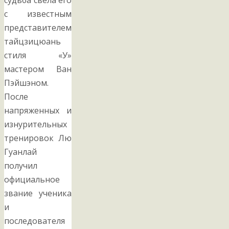
судьба свела его
с известным
представителем
тайцзицюань
стиля «У»
мастером Ван
Пэйшэном.
После
напряженных и
изнурительных
тренировок Лю
Гуанлай
получил
официальное
звание ученика
и
последователя