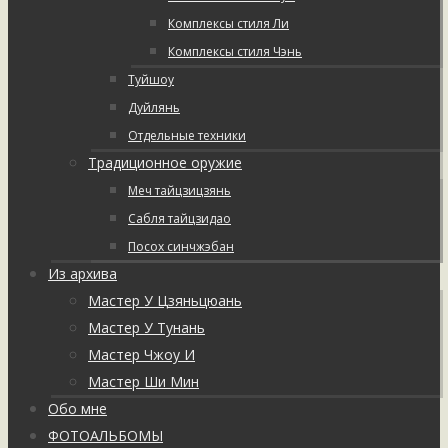
Комплексы стиля Ли
Комплексы стиля Чэнь
Туйшоу
Дуйлянь
Отдельные техники
Традиционное оружие
Меч тайцзицзянь
Сабля тайцзидао
Посох синчжэбан
Из архива
Мастер У Цзяньцюань
Мастер У Тунань
Мастер Чжоу И
Мастер Ши Мин
Обо мне
ФОТОАЛЬБОМЫ