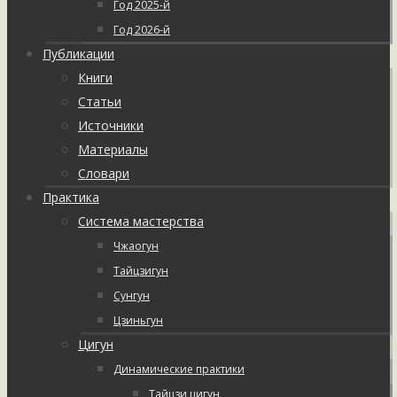
Год 2025-й
Год 2026-й
Публикации
Книги
Статьи
Источники
Материалы
Словари
Практика
Система мастерства
Чжаогун
Тайцзигун
Сунгун
Цзиньгун
Цигун
Динамические практики
Тайцзи цигун