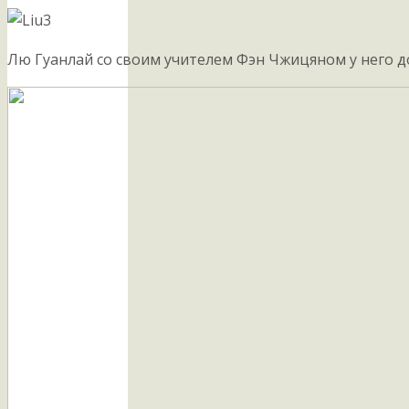
Лю Гуанлай со своим учителем Фэн Чжицяном у него 