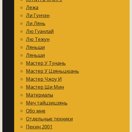
Лежа
Ли Гунчэн
Ли Лянь
Лю Гуанлай
Лю Тежун
Ляньши
Ляньши
Мастер У Тунань
Мастер У Цзяньцюань
Мастер Чжоу И
Мастер Ши Мин
Материалы
Меч тайцзицзянь
Обо мне
Отдельные техники
Пекин 2001