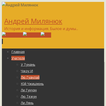
Андрей Милянюк
История и информация. Былое и думы...
Перейти
Главная
к
Учителя
содержимому
У Тунань
Чжоу И
Лю Гуанлай
Юй Чжицзюнь
Ли Гунчэн
Лю Тежун
Ли Лянь