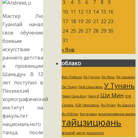
3
4
5
6
7
8
9
10
11
12
13
14
15
16
Мастер Лю
17
18
19
20
21
22
23
Гуанлай начал
24
25
26
27
28
29
30
свое обучение
31
боевым
искусствам с
« Янв
раннего детства
облако
в провинции
Шаньдун. В 12
Ван Пэйшэн
Ли Гунчэн
Ли Лянь
Ли Цзымин
лет поступил в
У Тунань
Лю Тежун
Люй Цзыцзянь
Пекинский
Ши Мин
Чжан Саньфэн
Чжоу И
Юй
хореографический
Сисянь
Юй Чжицзюнь
Ян Лучан
Ян Шаохоу
институт на
Ян Юйтин
багуачжан
вскармливании жизни
факультет
тайцзицюань
национального
танца, после
фэншуй
цигун
яншэнсюэ