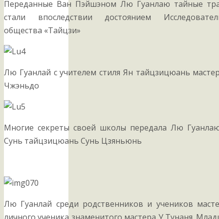
Переданные Ван Пэйшэном Лю Гуанлаю тайные тр
стали впоследствии достоянием Исследователь
общества «Тайцзи»
Лю Гуанлай с учителем стиля Ян тайцзицюань масте
Чжэньдо
Многие секреты своей школы передала Лю Гуанлаю
Сунь тайцзицюань Сунь Цзяньюнь
Лю Гуанлай среди родственников и учеников маст
личного ученика знаменитого мастера У Тунаня. Мла