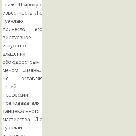
стиля. Широкую
известность Лю
Гуанлаю
принесло его
виртуозное
искусство
владения
обоюдоострым
мечом «цзянь».
Не оставляя
своей
профессии
преподавателя
танцевального
мастерства Лю
Гуанлай
исследует