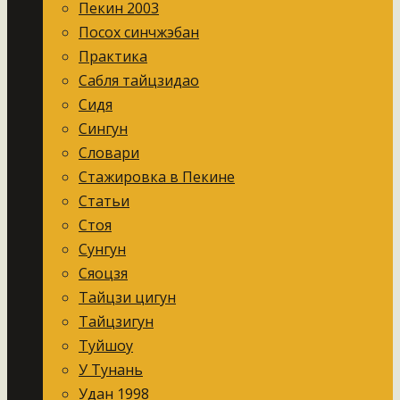
Пекин 2003
Посох синчжэбан
Практика
Сабля тайцзидао
Сидя
Сингун
Словари
Стажировка в Пекине
Статьи
Стоя
Сунгун
Сяоцзя
Тайцзи цигун
Тайцзигун
Туйшоу
У Тунань
Удан 1998