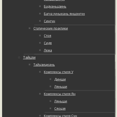
Бадуаньцзинь
Багуа хуньюань яншэнгун
Сингун
Статические практики
Стоя
Сидя
Лежа
Тайцзи
Тайцзицюань
Комплексы стиля У
Динши
Ляньши
Комплексы стиля Ян
Ляньши
Сяоцзя
Комплексы стиля Сун