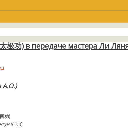
н 太极功) в передаче мастера Ли Лян
ун
А.О.)
四功
)
нгун
桩功))