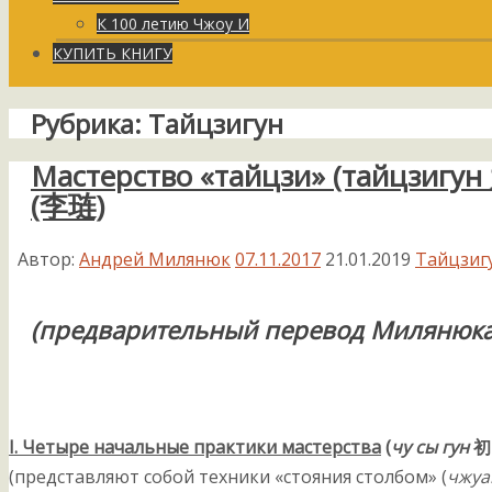
К 100 летию Чжоу И
КУПИТЬ КНИГУ
Рубрика:
Тайцзигун
Мастерство «тайцзи» (тайцзигу
(李琏)
Автор:
Андрей Милянюк
07.11.2017
21.01.2019
Тайцзиг
(предварительный перевод Милянюка 
I. Четыре начальные практики мастерства
(
чу сы гун
初
(представляют собой техники «стояния столбом» (
чжуа