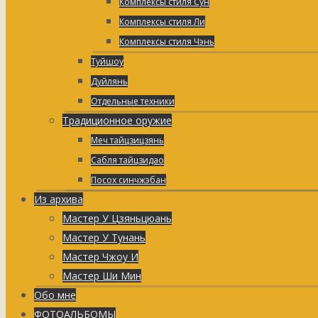
Комплексы стиля Сун
Комплексы стиля Ли
Комплексы стиля Чэнь
Туйшоу
Дуйлянь
Отдельные техники
Традиционное оружие
Меч тайцзицзянь
Сабля тайцзидао
Посох синчжэбан
Из архива
Мастер У Цзяньцюань
Мастер У Тунань
Мастер Чжоу И
Мастер Ши Мин
Обо мне
ФОТОАЛЬБОМЫ