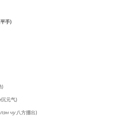
双
平手
)
)
и
沉元气)
пэн чу
八方掤出)