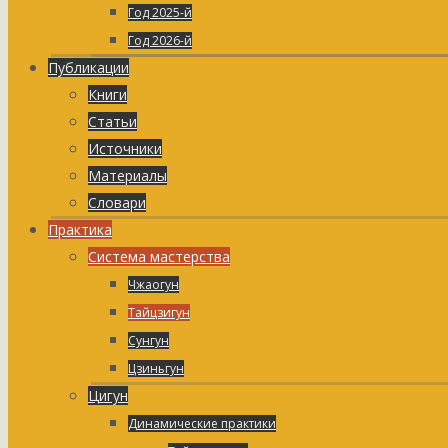
Год 2025-й
Год 2026-й
Публикации
Книги
Статьи
Источники
Материалы
Словари
Практика
Система мастерства
Чжаогун
Тайцзигун
Сунгун
Цзиньгун
Цигун
Динамические практики