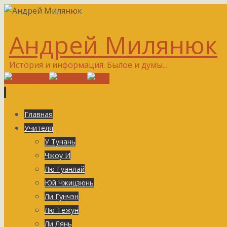
Андрей Милянюк
История и информация. Былое и думы...
Перейти
Главная
к
Учителя
содержимому
У Тунань
Чжоу И
Лю Гуанлай
Юй Чжицзюнь
Ли Гунчэн
Лю Тежун
Ли Лянь