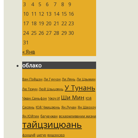
3
4
5
6
7
8
9
10
11
12
13
14
15
16
17
18
19
20
21
22
23
24
25
26
27
28
29
30
31
« Янв
облако
Ван Пэйшэн
Ли Гунчэн
Ли Лянь
Ли Цзымин
У Тунань
Лю Тежун
Люй Цзыцзянь
Ши Мин
Чжан Саньфэн
Чжоу И
Юй
Сисянь
Юй Чжицзюнь
Ян Лучан
Ян Шаохоу
Ян Юйтин
багуачжан
вскармливании жизни
тайцзицюань
фэншуй
цигун
яншэнсюэ