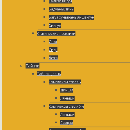
Тайцзи цигун
Бадуаньцзинь
Багуа хуньюань яншэнгун
Сингун
Статические практики
Стоя
Сидя
Лежа
Тайцзи
Тайцзицюань
Комплексы стиля У
Динши
Ляньши
Комплексы стиля Ян
Ляньши
Сяоцзя