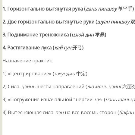
1
. Горизонтально вытянутая рука (
дань пиншоу
单
平手
)
2
.
Две г
оризонтально вытянутые руки (
шуан пиншоу
3
.
Поднимание треножника
(
цзюй дин
举鼎
)
4
. Растягивание лука (
кай гун
开弓
).
Назначение практик:
1) «Центрирование» (
чжундин
中定)
2) Сила-
цзинь
шести направлений (
лю мянь цзинь
六面劲
3) «Погружение изначальной энергии-
ци
» (
чэнь юаньц
4) Вытесняющая сила-
пэн
на все восемь сторон (
бафан 