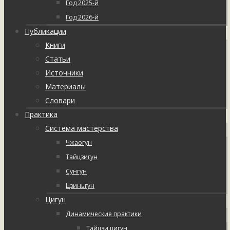
Год 2025-й
Год 2026-й
Публикации
Книги
Статьи
Источники
Материалы
Словари
Практика
Система мастерства
Чжаогун
Тайцзигун
Сунгун
Цзиньгун
Цигун
Динамические практики
Тайцзи цигун