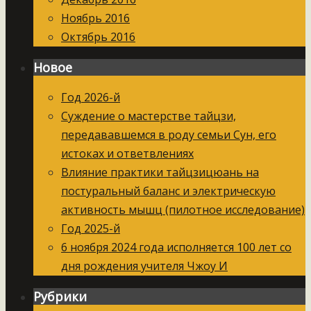
Ноябрь 2016
Октябрь 2016
Новое
Год 2026-й
Суждение о мастерстве тайцзи,
передававшемся в роду семьи Сун, его
истоках и ответвлениях
Влияние практики тайцзицюань на
постуральный баланс и электрическую
активность мышц (пилотное исследование)
Год 2025-й
6 ноября 2024 года исполняется 100 лет со
дня рождения учителя Чжоу И
Рубрики