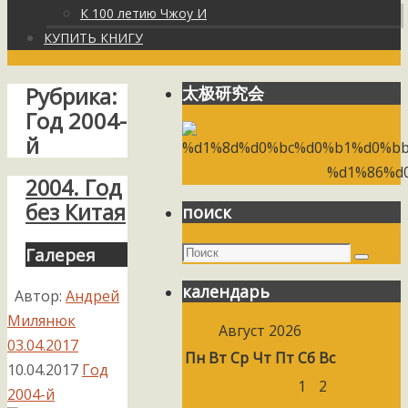
К 100 летию Чжоу И
КУПИТЬ КНИГУ
Рубрика:
太极研究会
Год 2004-
й
2004. Год
без Китая
поиск
Поиск
Галерея
Поиск
календарь
Автор:
Андрей
Милянюк
Август 2026
03.04.2017
Пн
Вт
Ср
Чт
Пт
Сб
Вс
10.04.2017
Год
1
2
2004-й