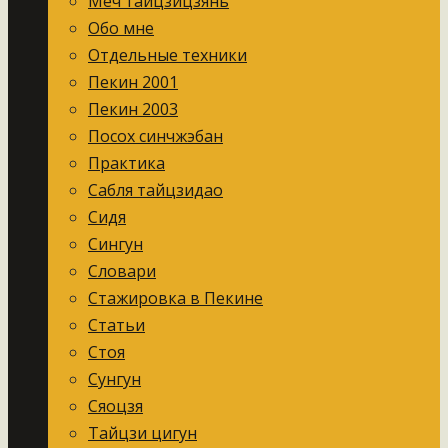
Меч тайцзицзянь
Обо мне
Отдельные техники
Пекин 2001
Пекин 2003
Посох синчжэбан
Практика
Сабля тайцзидао
Сидя
Сингун
Словари
Стажировка в Пекине
Статьи
Стоя
Сунгун
Сяоцзя
Тайцзи цигун