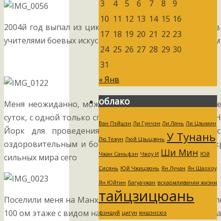
3
4
5
6
7
8
9
10
11
12
13
14
15
16
2004й год выпал из цикла моих ежегодных поездок в
17
18
19
20
21
22
23
учителями боевых искусств и оздоровительных систем
24
25
26
27
28
29
30
31
« Янв
облако
Меня неожиданно, можно сказать «насильно», в теч
суток, с одной только спортивной сумкой вывезли в 
Ван Пэйшэн
Ли Гунчэн
Ли Лянь
Ли Цзымин
Йорк для проведения там семинаров по китайс
У Тунань
Лю Тежун
Люй Цзыцзянь
оздоровительным и боевым искусствам для узкого к
Ши Мин
Чжан Саньфэн
Чжоу И
Юй
сильных мира сего
Сисянь
Юй Чжицзюнь
Ян Лучан
Ян Шаохоу
Ян Юйтин
багуачжан
вскармливании жизни
тайцзицюань
Поселили меня на Манхэттене в фешенебельном отел
100 ом этаже с видом на океан и о место, где еще нед
фэншуй
цигун
яншэнсюэ