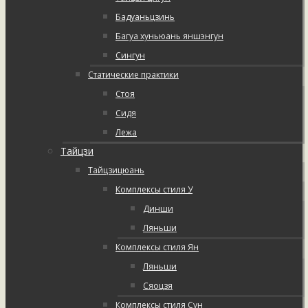
Бадуаньцзинь
Багуа хуньюань яншэнгун
Сингун
Статические практики
Стоя
Сидя
Лежа
Тайцзи
Тайцзицюань
Комплексы стиля У
Динши
Ляньши
Комплексы стиля Ян
Ляньши
Сяоцзя
Комплексы стиля Сун