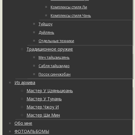
Комплексы стиля Ли
Комплексы стиля Чэнь
Туйшоу
Дуйлянь
Отдельные техники
Традиционное оружие
Меч тайцзицзянь
Сабля тайцзидао
Посох синчжэбан
Из архива
Мастер У Цзяньцюань
Мастер У Тунань
Мастер Чжоу И
Мастер Ши Мин
Обо мне
ФОТОАЛЬБОМЫ