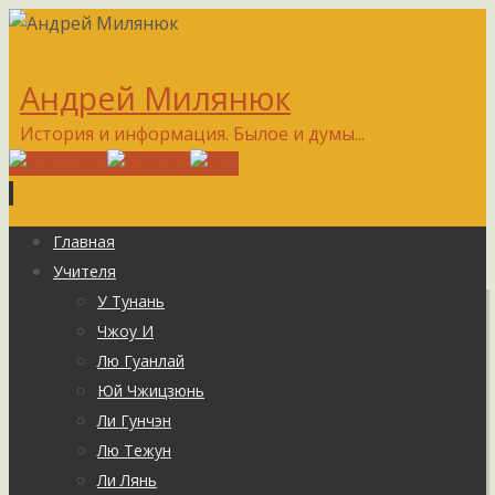
Андрей Милянюк
История и информация. Былое и думы...
Перейти
Главная
к
Учителя
содержимому
У Тунань
Чжоу И
Лю Гуанлай
Юй Чжицзюнь
Ли Гунчэн
Лю Тежун
Ли Лянь