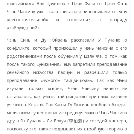
шансийского Ван Цзунъюэ к Цзян Фа и от Цзян Фа к
Чэнь Чансину уже стала считаться чиновниками от ушу
«несостоятельной» и относиться к разряду
«заблуждений».
Чэнь Синь и Ду Юйвань рассказали У Тунаню о
конфликте, который произошел у Чэнь Чансина с его
родственниками после обучения у Цзян Фа, о том, как
после такого «унижения» ему запретили преподавание
семейного искусства паочуй и разрешили только
преподавание «чужого» тайцзицюань. Так как Чэни
изучали только «свое», Чэнь Чансину ничего не
оставалось, как учить тайцзицюаню пришлых «извне»
учеников. Кстати, Тан Хао и Гу Люсинь вообще обходят
молчанием существование среди учеников Чэнь Чансина
друга Ян Лучаня – Ли Бокуя (李伯魁) и соседей мастера,
поскольку это также подрывает их стройную теорию о