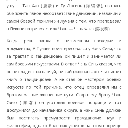
ушу — Тан Хао (唐豪) и Гу Люсинь (顾留馨), пытаясь
объяснить явное несоответствие движений, названий и
самой боевой техники Ян Лучаня с тем, что преподавал
в Пекине патриарх стиля Чэнь — Чэнь Факэ (陈发科).
Когда речь зашла о письменном наследии и
документах, У Тунань поинтересовался у Чэнь Синя, что
за трактат о тайцзицюань он пишет и занимается ли
сам боевыми искусствами. В ответ Чэнь Синь сказал, что
он не владеет ни паочуй, ни тайцзицюань, хотя и пишет
книгу о тайцзицюань. А не стал он мастером боевых
искусств по той причине, что отец определил им с
братом разные жизненные пути. Старшему брату Чэнь
Сэню (陈森) он уготовил военное поприще и тот
дослужился до начальника округа, а Чэнь Синь должен
был постигать премудрости гражданских наук и
философии, однако больших успехов на этом поприще