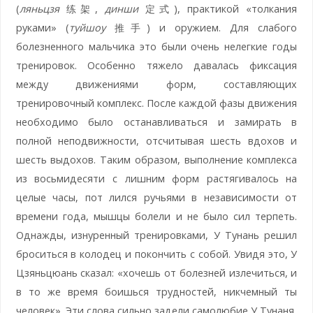
(
ляньцзя
练架,
динши
定式), практикой «толкания
руками» (
туйшоу
推手) и оружием. Для слабого
болезненного мальчика это были очень нелегкие годы
тренировок. Особенно тяжело давалась фиксация
между движениями форм, составляющих
тренировочный комплекс. После каждой фазы движения
необходимо было останавливаться и замирать в
полной неподвижности, отсчитывая шесть вдохов и
шесть выдохов. Таким образом, выполнение комплекса
из восьмидесяти с лишним форм растягивалось на
целые часы, пот лился ручьями в независимости от
времени года, мышцы болели и не было сил терпеть.
Однажды, изнуренный тренировками, У Тунань решил
броситься в колодец и покончить с собой. Увидя это, У
Цзяньцюань сказал: «хочешь от болезней излечиться, и
в то же время боишься трудностей, никчемный ты
человек». Эти слова сильно задели самолюбие У Тунаня,