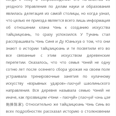
уездного Управления по делам науки и образования
явлилась делегация из самой столицы, но когда узнал,
что целью ее приезда является всего лишь информация
об отношении клана Чэнь к созданию искусства
тайцзицюань, то сразу успокоился. У Тунань стал
расспрашивать Чэнь Синя и Ду Юаньхуа о том, что они
знают о истории тайцзицюань и те посвятили его во
все связанные с этим искусством деревенские
перепетии. Оказалось, что что семья Чэней не одну
сотню лет после осеннего сбора урожая на своем поле
устраивала тренировочные занятия по кулачному
искусству «взрывных ударов»-
паочуй
шаолиньского
направления. Вся деревня называла семью Чэней не
иначе, как прозвищем «Чэни – паочуй» (
паочуй чэнь цзя
炮捶陈家). Относительно же тайцзицюань Чэнь Синь во
всех подробностях рассказал историю о столкновении