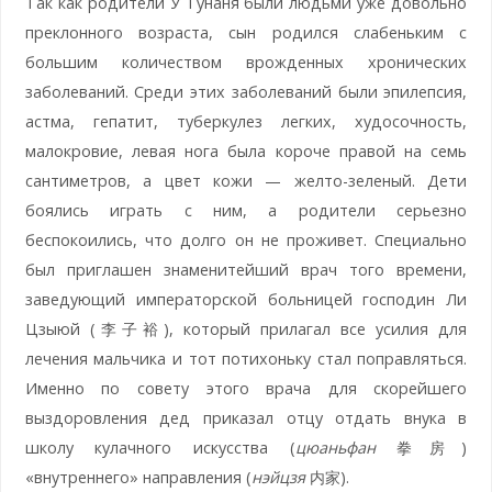
Так как родители У Тунаня были людьми уже довольно
преклонного возраста, сын родился слабеньким с
большим количеством врожденных хронических
заболеваний. Среди этих заболеваний были эпилепсия,
астма, гепатит, туберкулез легких, худосочность,
малокровие, левая нога была короче правой на семь
сантиметров, а цвет кожи — желто-зеленый. Дети
боялись играть с ним, а родители серьезно
беспокоились, что долго он не проживет. Специально
был приглашен знаменитейший врач того времени,
заведующий императорской больницей господин Ли
Цзыюй (李子裕), который прилагал все усилия для
лечения мальчика и тот потихоньку стал поправляться.
Именно по совету этого врача для скорейшего
выздоровления дед приказал отцу отдать внука в
школу кулачного искусства (
цюаньфан
拳房)
«внутреннего» направления (
нэйцзя
内家).