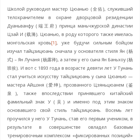
Школой руководил мастер Цюанью (全佑), служивший
телохранителем в охране дворцовой резиденции
Дуаньванфу (端王府) принца маньчжурской династии
Цзай И (载漪). Цюанью, в роду которого также имелась
монгольская кровь
[1]
, уже будучи сильным бойцом
изучал тайцзицюань сначала у основателя стиля Ян (杨
式) – Ян Лучаня (杨露禅), а затем у его сына Ян Баньхоу (杨
班侯). И вот с 1893 года в возрасте девяти лет У Тунань
стал учиться искусству тайцзицюань у сына Цюанью —
мастера Айшэня (爱绅), прозванного Цзяньцюанем (鉴
泉), также впоследствии принявшего китайский
фамильный знак У (吴) и именно под этим знаком
основавшего свой стиль тайцзицюань. Восемь лет
проучился у него У Тунань, став его первым учеником, в
результате в совершенстве овладел базовым
тренировочным комплексом «фиксированных позиций»