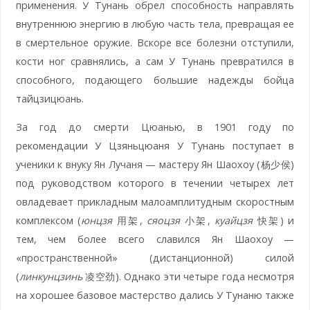
применения. У Тунань обрел способность направлять
внутреннюю энергию в любую часть тела, превращая ее
в смертельное оружие. Вскоре все болезни отступили,
кости ног сравнялись, а сам У Тунань превратился в
способного, подающего большие надежды бойца
тайцзицюань.
За год до смерти Цюанью, в 1901 году по
рекомендации У Цзяньцюаня У Тунань поступает в
ученики к внуку Ян Лучаня — мастеру Ян Шаохоу (杨少侯)
под руководством которого в течении четырех лет
овладевает прикладным малоамплитудным скоростным
комплексом (
юнцзя
用架,
сяоцзя
小架,
куайцзя
快架) и
тем, чем более всего славился Ян Шаохоу —
«пространственной» (дистанционной) силой
(
линкунцзинь
凌空劲). Однако эти четыре года несмотря
на хорошее базовое мастерство дались У Тунаню также