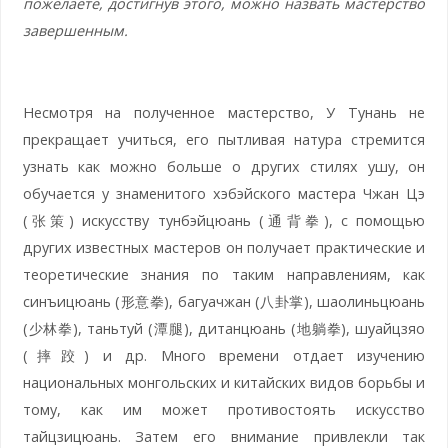
пожелаете, достигнув этого, можно назвать мастерство
завершенным.
Несмотря на полученное мастерство, У Тунань не
прекращает учиться, его пытливая натура стремится
узнать как можно больше о других стилях ушу, он
обучается у знаменитого хэбэйского мастера Чжан Цэ
(张策) искусству тунбэйцюань (通背拳), с помощью
других известных мастеров он получает практические и
теоретические знания по таким направлениям, как
синъицюань (形意拳), багуачжан (八卦掌), шаолиньцюань
(少林拳), таньтуй (潭腿), дитанцюань (地躺拳), шуайцзяо
(摔跤) и др. Много времени отдает изучению
национальных монгольских и китайских видов борьбы и
тому, как им может противостоять искусство
тайцзицюань. Затем его внимание привлекли так