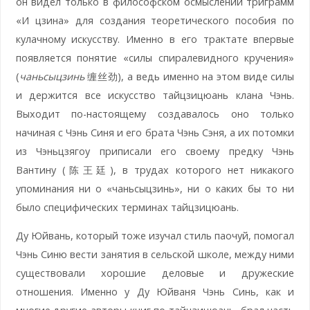
он видел только в философском осмыслении триграмм
«И цзина» для создания теоретического пособия по
кулачному искусству. Именно в его трактате впервые
появляется понятие «силы спиралевидного кручения»
(
чаньсыцзинь
缠丝劲), а ведь именно на этом виде силы
и держится все искусство тайцзицюань клана Чэнь.
Выходит по-настоящему создавалось оно только
начиная с Чэнь Синя и его брата Чэнь Сэня, а их потомки
из Чэньцзягоу приписали его своему предку Чэнь
Вантину (陈王廷), в трудах которого нет никакого
упоминания ни о «чаньсыцзинь», ни о каких бы то ни
было специфических терминах тайцзицюань.
Ду Юйвань, который тоже изучал стиль паочуй, помогал
Чэнь Синю вести занятия в сельской школе, между ними
существовали хорошие деловые и дружеские
отношения. Именно у Ду Юйваня Чэнь Синь, как и