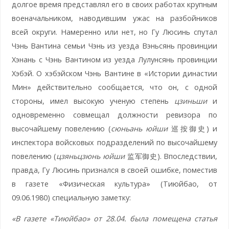
долгое время представлял его в своих работах крупным
военачальником, наводившим ужас на разбойников
всей округи. Намеренно или нет, но Гу Люсинь спутал
Чэнь Вантина семьи Чэнь из уезда Вэньсянь провинции
Хэнань с Чэнь Вантином из уезда Лулунсянь провинции
Хэбэй. О хэбэйском Чэнь Вантине в «Истории династии
Мин» действительно сообщается, что он, с одной
стороны, имел высокую ученую степень
цзиньши
и
одновременно совмещал должности ревизора по
высочайшему повелению (
сюньань юйши
巡按御史) и
инспектора войсковых подразделений по высочайшему
повелению (
цзяньцзюнь юйши
监军御史). Впоследствии,
правда, Гу Люсинь признался в своей ошибке, поместив
в газете «Физическая культура» (Тиюйбао, от
09.06.1980) специальную заметку:
«В газете «Тиюйбао» от 28.04. была помещена статья