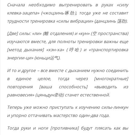
Сначала необходимо вытренировать в руках «силу
клевка-зацепа» (чжоцзинь
啄
劲
), тогда уже не составит
трудности тренировка «силы вибрации» (данцзинь
荡
劲
).
[Две] силы: «ли» (
離
отдаления
) и «кун» (
空
пространства
)
изучаются вместе, для полноты тренировки важны еще
[метод дыхания] «хэн-ха» (
哼哈
) и «транспортировка
энергии-ци» (юньци
运气
).
И то и другое – все вместе с дыханием нужно соединить
в единое целое, тогда через [многократные]
повторения [ваша способность] «выводить из
равновесия» (цяньдун
牵动
) станет естественной.
Теперь уже можно приступать к изучению силы-линкун
и упорно оттачивать мастерство один-два года.
Тогда руки и ноги [противника] будут плясать как вы