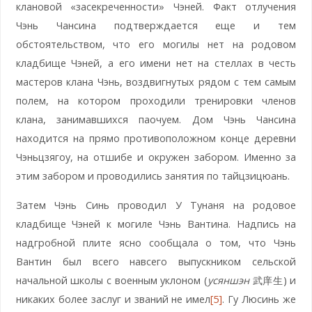
клановой «засекреченности» Чэней. Факт отлучения
Чэнь Чансина подтверждается еще и тем
обстоятельством, что его могилы нет на родовом
кладбище Чэней, а его имени нет на стеллах в честь
мастеров клана Чэнь, воздвигнутых рядом с тем самым
полем, на котором проходили тренировки членов
клана, занимавшихся паочуем. Дом Чэнь Чансина
находится на прямо противоположном конце деревни
Чэньцзягоу, на отшибе и окружен забором. Именно за
этим забором и проводились занятия по тайцзицюань.
Затем Чэнь Синь проводил У Тунаня на родовое
кладбище Чэней к могиле Чэнь Вантина. Надпись на
надгробной плите ясно сообщала о том, что Чэнь
Вантин был всего навсего выпускником сельской
начальной школы с военным уклоном (
усяншэн
武庠生) и
никаких более заслуг и званий не имел
[5]
. Гу Люсинь же