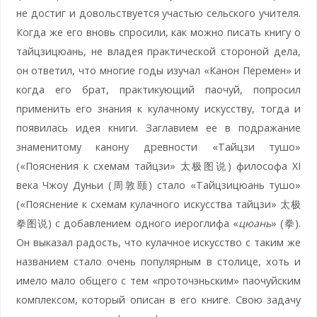
не достиг и довольствуется участью сельского учителя.
Когда же его вновь спросили, как можно писать книгу о
тайцзицюань, не владея практической стороной дела,
он ответил, что многие годы изучал «Канон Перемен» и
когда его брат, практикующий паочуй, попросил
применить его знания к кулачному искусству, тогда и
появилась идея книги. Заглавием ее в подражание
знаменитому канону древности «Тайцзи тушо»
(«Пояснения к схемам тайцзи» 太极图说) философа XI
века Чжоу Дуньи (周敦颐) стало «Тайцзицюань тушо»
(«Пояснение к схемам кулачного искусства тайцзи» 太极
拳图说) с добавлением одного иероглифа «
цюань
» (拳).
Он выказал радость, что кулачное искусство с таким же
названием стало очень популярным в столице, хоть и
имело мало общего с тем «проточэньским» паочуйским
комплексом, который описан в его книге. Свою задачу