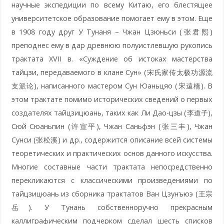
научные экспедиции по всему Китаю, его блестящее
университетское образование помогает ему в этом. Еще
в 1908 году друг У Тунаня – Чжан Цзюньси (张君熙)
преподнес ему в дар древнюю полуистлевшую рукопись
трактата XVII в. «Суждение об истоках мастерства
тайцзи, передаваемого в клане Сун» (宋氏家传太极功源流
支派论), написанного мастером Сун Юаньцяо (宋遠橋). В
этом трактате помимо исторических сведений о первых
создателях тайцзицюань, таких как Ли Дао-цзы (李道子),
Сюй Сюаньпин (许宣平), Чжан Саньфэн (张三丰), Чжан
Сунси (张松溪) и др., содержится описание всей системы
теоретических и практических основ данного искусства.
Многие составные части трактата непосредственно
перекликаются с классическими произведениями по
тайцзицюань из сборника трактатов Ван Цзунъюэ (王宗
岳). У Тунань собственноручно прекрасным
каллиграфическим подчерком сделал шесть списков