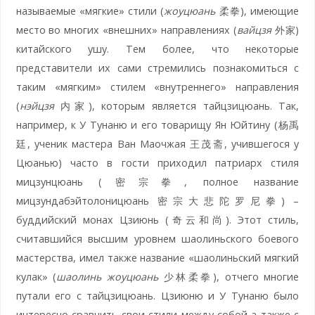
называемые «мягкие» стили (
жоуцюань
柔拳), имеющие
место во многих «внешних» направлениях (
вайцзя
外家)
китайского ушу. Тем более, что некоторые
представители их сами стремились познакомиться с
таким «мягким» стилем «внутреннего» направления
(
нэйцзя
内家), которым является тайцзицюань. Так,
например, к У Тунаню и его товарищу Ян Юйтину (杨禹
廷, ученик мастера Ван Маочжая 王茂斋, учившегося у
Цюанью) часто в гости приходил патриарх стиля
мицзунцюань (密宗拳, полное название
мицзундабэйтолоницюань 密宗大悲陀罗尼拳) –
буддийский монах Цзиюнь (奇云和尚). Этот стиль,
считавшийся высшим уровнем шаолиньского боевого
мастерства, имел также название «шаолиньский мягкий
кулак» (
шаолинь жоуцюань
少林柔拳), отчего многие
путали его с тайцзицюань. Цзиюню и У Тунаню было
интересно сравнить свои стили между собой а также с