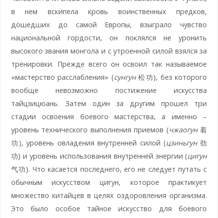
в нем вскипела кровь воинственных предков,
дошедших до самой Европы, взыграло чувство
национальной гордости, он поклялся не уронить
высокого звания монгола и с утроенной силой взялся за
тренировки. Прежде всего он освоил так называемое
«мастерство расслабления» (
сунгун
松功), без которого
вообще невозможно постижение искусства
тайцзицюань. Затем один за другим прошел три
стадии освоения боевого мастерства, а именно –
уровень технического выполнения приемов (
чжаогун
着
功), уровень овладения внутренней силой (
цзиньгун
劲
功) и уровень использования внутренней энергии (
цигун
气功). Что касается последнего, его не следует путать с
обычным искусством цигун, которое практикует
множество китайцев в целях оздоровления организма.
Это было особое тайное искусство для боевого