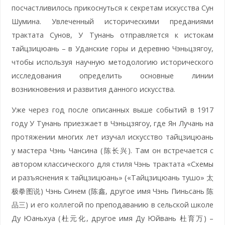
посчастливилось прикоснуться к секретам искусства Сун
Шумина. Увлеченный историческими преданиями
трактата Сунов, У Тунань отправляется к истокам
тайцзицюань – в Уданские горы и деревню Чэньцзягоу,
чтобы используя научную методологию исторического
исследования определить основные линии
возникновения и развития данного искусства.
Уже через год после описанных выше событий в 1917
году У Тунань приезжает в Чэньцзягоу, где Ян Лучань на
протяжении многих лет изучал искусство тайцзицюань
у мастера Чэнь Чансина (陈长兴). Там он встречается с
автором классического для стиля Чэнь трактата «Схемы
и разъяснения к тайцзицюань» («Тайцзицюань тушо» 太
极拳图说) Чэнь Синем (陈鑫, другое имя Чэнь Пиньсань 陈
品三) и его коллегой по преподаванию в сельской школе
Ду Юаньхуа (杜元化, другое имя Ду Юйвань 杜育万) –