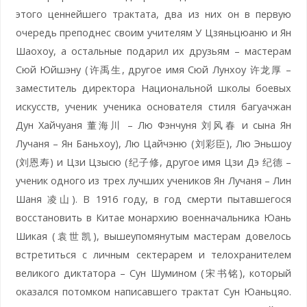
этого ценнейшего трактата, два из них он в первую
очередь преподнес своим учителям У Цзяньцюаню и Ян
Шаохоу, а остальные подарил их друзьям – мастерам
Сюй Юйшэну (许禹生, другое имя Сюй Лунхоу 许龙厚 –
заместитель директора Национальной школы боевых
искусств, ученик ученика основателя стиля багуачжан
Дун Хайчуаня 董海川 – Лю Фэнчуня 刘风春 и сына Ян
Лучаня – Ян Баньхоу), Лю Цайчэню (刘彩臣), Лю Эньшоу
(刘恩寿) и Цзи Цзысю (纪子修, другое имя Цзи Дэ 纪德 –
ученик одного из трех лучших учеников Ян Лучаня – Лин
Шаня 凌山). В 1916 году, в год смерти пытавшегося
восстановить в Китае монархию военначальника Юань
Шикая (袁世凯), вышеупомянутым мастерам довелось
встретиться с личным сектерарем и телохранителем
великого диктатора – Сун Шумином (宋书铭), который
оказался потомком написавшего трактат Сун Юаньцяо.