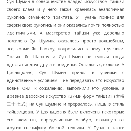
Сун Шумин в совершенстве владел искусством тайцзи
своего клана и у него также хранилась аналогичная
рукопись семейного трактата. У Тунань принес для
сверки свою рукопись и они оказались почти полностью
идентичными. А мастерство тайцзи уже довольно
пожилого Сун Шумина оказалось просто волшебным,
все, кроме Ян Шаохоу, попросились к нему в ученики.
Только Ян Шаохоу и Сун Шумин не смогли тогда
«достать» друг друга в поединке. Остальных, включая У
Цзяньцюаня, Сун Шумин принял в ученики с
единственным условием – не передавать это искусство
вовне. Они, к сожалению, выполнили это условие, а
древнее даосское искусство «37-ми форм тайцзи» (太极
三十七式) на Сун Шумине и прервалось. Лишь в стиль
тайцзицюань У Цзяньцюаня были включены некоторые
его элементы, определившие особую, отличную от
других специфику боевой техники. У Тунаню также