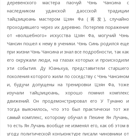
деревенского мастера паочуй Чэнь Чансина с
наследником уданской даосской традиции
тайцзицюань мастером Цзян Фа (蒋发), случайно
проходившего через их деревню. Потерпев поражение
от «волшебного» искусства Цзян Фа, могучий Чэнь
Чансин пошел к нему в ученики. Чэнь Синь родился еще
при жизни Чэнь Чансина и знал все подробности, так как
его окружали люди, на глазах которых и происходили
эти события. Ду Юаньхуа, представители старшего
поколения которого жили по соседству с Чэнь Чансином
и, будучи допущены на тренировки Цзян Фа, тоже
изучали тайцзицюань, хорошо помнил комплекс
движений. Он продемонстрировал его У Тунаню и
тогда выяснилось, что это был практически тот же
самый комплекс, которому обучал в Пекине Ян Лучань,
то есть Ян Лучань вообще не изменял его, как об этом в
угоду политической конъюнктуре писали чиновники от