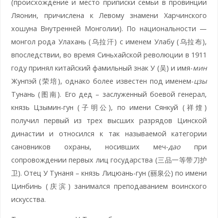
(происхождение и место приписки семьи в провинции
Ляонин, причислена к Левому знамени Харчинского
хошуна Внутренней Монголии). По национальности —
монгол рода Улахань (乌拉汗) с именем Улабу (乌拉布),
впоследствии, во время Синьхайской революции в 1911
году принял китайский фамильный знак У (吴) и имя-
мин
Жунпэй (荣培), однако более известен под именем-
цзы
Тунань (图南). Его дед – заслуженный боевой генерал,
князь Цзымин-гун (子明公), по имени Сянкуй (祥煃)
получил первый из трех высших разрядов Цинской
династии и относился к так называемой категории
сановников охраны, носивших меч-
дао
при
сопровождении первых лиц государства (三品一等带刀护
卫). Отец У Тунаня – князь Лицюань-гун (丽泉公) по имени
Цинбинь (庆滨) занимался преподаванием воинского
искусства.