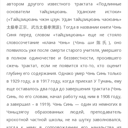
автором другого известного трактата «Подлинные
основатели тайцзицюань. Уданские истоки»
(«Тайцзицюань чжэн цзун. Удан тайцзицюань чаоюань»
太极拳正宗。武当太极拳溯源). Тогда в названии книги Чэнь
Синя перед словом «тайцзицюань» еще не стояло
словосочетание «клана Чэнь» (
Чэнь ши
陈氏), оно
появилось уже после смерти старого учителя, умершего
в полном одиночестве и беззвестности, просившего
сжечь трактат, если не появится кто-то, кто оценит
глубину его содержания. Однако умер Чэнь Синь только
в 1929 году, а в 1917 году, когда приехал У Тунань, ему
еще оставалось два года до завершения трактата (Чэнь
Синь, по его словам, начал работу над ним в 1908 году,
а завершил – в 1919). Чэнь Синь — один из немногих в
Чэньцзягоу образованных людей, преподаватель
крохотной частной школы, не на шутку заволновался,
когда к нему в сопровождении его начальства из