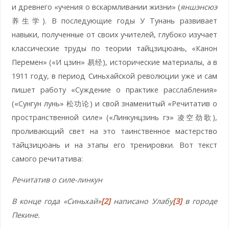
и древнего «учения о вскармливании жизни» (
яншэнсюэ
养生学). В последующие годы У Тунань развивает
навыки, полученные от своих учителей, глубоко изучает
классические труды по теории тайцзицюань, «Канон
Перемен» («И цзин» 易经), исторические материалы, а в
1911 году, в период Синьхайской революции уже и сам
пишет работу «Суждение о практике расслабления»
(«Сунгун лунь» 松功论) и свой знаменитый «Речитатив о
пространственной силе» («Линкунцзинь гэ» 凌空劲歌),
проливающий свет на это таинственное мастерство
тайцзицюань и на этапы его тренировки. Вот текст
самого речитатива:
Речитатив о силе-линкун
В конце года «Синьхай»
[2]
написано Улабу
[3]
в городе
Пекине.