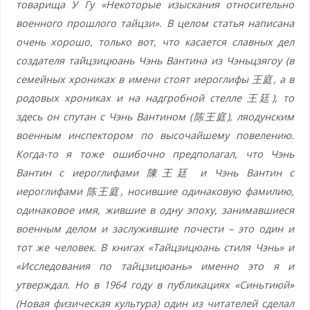
товарища У Гу «Некоторые изыскания относительно
военного прошлого тайцзи». В целом статья написана
очень хорошо, только вот, что касается славных дел
создателя тайцзицюань Чэнь Вантина из Чэньцзягоу (в
семейных хрониках в имени стоят иероглифы
王庭
, а в
родовых хрониках и на надгробной стелле
王廷
), то
здесь он спутан с Чэнь Вантином (
陈
王庭
), ляодунским
военным инспектором по высочайшему повелению.
Когда-то я тоже ошибочно предполагал, что Чэнь
Вантин с иероглифами
陳
王廷
и Чэнь Вантин с
иероглифами
陈
王庭
, носившие одинаковую фамилию,
одинаковое имя, жившие в одну эпоху, занимавшиеся
военным делом и заслужившие почести – это один и
тот же человек. В книгах «Тайцзицюань стиля Чэнь» и
«Исследования по тайцзицюань» именно это я и
утверждал. Но в 1964 году в публикациях «Синьтиюй»
(Новая физическая культура) один из читателей сделал