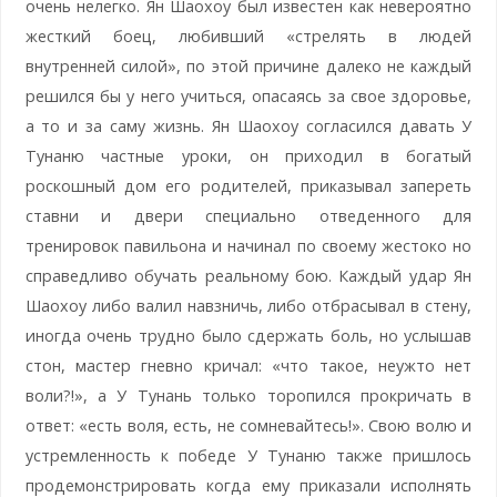
очень нелегко. Ян Шаохоу был известен как невероятно
жесткий боец, любивший «стрелять в людей
внутренней силой», по этой причине далеко не каждый
решился бы у него учиться, опасаясь за свое здоровье,
а то и за саму жизнь. Ян Шаохоу согласился давать У
Тунаню частные уроки, он приходил в богатый
роскошный дом его родителей, приказывал запереть
ставни и двери специально отведенного для
тренировок павильона и начинал по своему жестоко но
справедливо обучать реальному бою. Каждый удар Ян
Шаохоу либо валил навзничь, либо отбрасывал в стену,
иногда очень трудно было сдержать боль, но услышав
стон, мастер гневно кричал: «что такое, неужто нет
воли?!», а У Тунань только торопился прокричать в
ответ: «есть воля, есть, не сомневайтесь!». Свою волю и
устремленность к победе У Тунаню также пришлось
продемонстрировать когда ему приказали исполнять