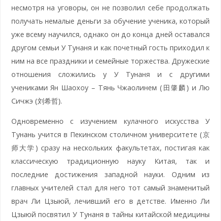
несмотря на уговоры, он не позволил себе продолжать
получать немалые деньги за обучение ученика, который
уже всему научился, однако он до конца дней оставался
другом семьи У Тунаня и как почетный гость приходил к
ним на все праздники и семейные торжества. Дружеские
отношения сложились у У Тунаня и с другими
учениками Ян Шаохоу – Тянь Чжаолинем (田肇麟) и Лю
Сичжэ (刘希哲).
Одновременно с изучением кулачного искусства У
Тунань учится в Пекинском столичном университете (京
师大学) сразу на нескольких факультетах, постигая как
классическую традиционную науку Китая, так и
последние достижения западной науки. Одним из
главных учителей стал для него тот самый знаменитый
врач Ли Цзыюй, лечивший его в детстве. Именно Ли
Цзыюй посвятил У Тунаня в тайны китайской медицины