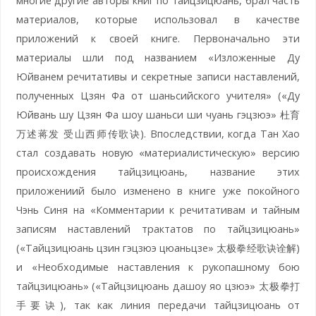
многие другие авторы книг по тайцзицюань, брал часть
материалов, которые использовал в качестве
приложений к своей книге. Первоначально эти
материалы шли под названием «Изложенные Ду
Юйванем речитативы и секретные записи наставлений,
полученных Цзян Фа от шаньсийского учителя» («Ду
Юйвань шу Цзян Фа шоу шаньси ши чуань гэцзюэ» 杜育
万述蒋发 受山西师传歌诀). Впоследствии, когда Тан Хао
стал создавать новую «материалистическую» версию
происхождения тайцзицюань, название этих
приложениий было изменено в книге уже покойного
Чэнь Синя на «Комментарии к речитативам и тайным
записям наставлений трактатов по тайцзицюань»
(«Тайцзицюань цзин гэцзюэ цюаньцзе» 太极拳经歌诀诠解)
и «Необходимые наставления к рукопашному бою
тайцзицюань» («Тайцзицюань дашоу яо цзюэ» 太极拳打
手要诀), так как линия передачи тайцзицюань от