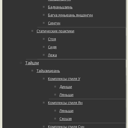
Бадуаньцзинь
Багуа хуньюань яншэнгун
Сингун
Статические практики
Стоя
Сидя
Лежа
Тайцзи
Тайцзицюань
Комплексы стиля У
Динши
Ляньши
Комплексы стиля Ян
Ляньши
Сяоцзя
Комплексы стиля Сун