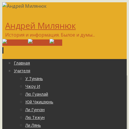
Андрей Милянюк
История и информация. Былое и думы...
Перейти
Главная
к
Учителя
содержимому
У Тунань
Чжоу И
Лю Гуанлай
Юй Чжицзюнь
Ли Гунчэн
Лю Тежун
Ли Лянь