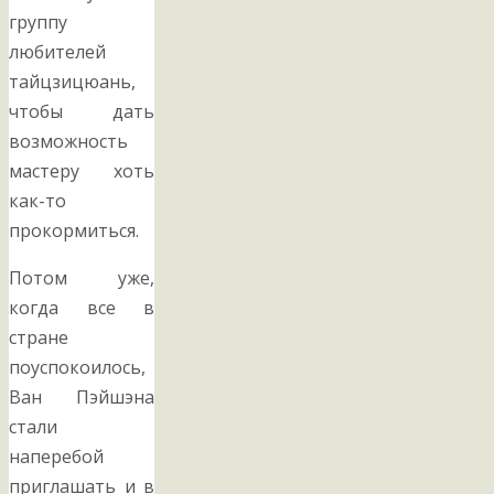
группу
любителей
тайцзицюань,
чтобы дать
возможность
мастеру хоть
как-то
прокормиться.
Потом уже,
когда все в
стране
поуспокоилось,
Ван Пэйшэна
стали
наперебой
приглашать и в