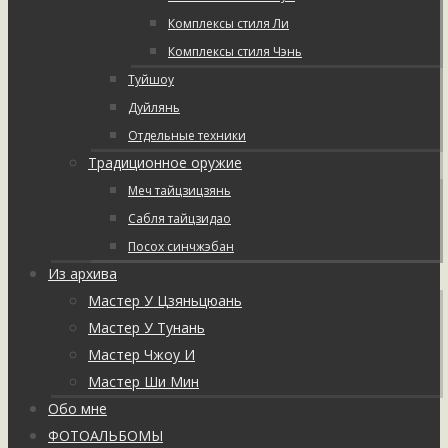
Комплексы стиля Ли
Комплексы стиля Чэнь
Туйшоу
Дуйлянь
Отдельные техники
Традиционное оружие
Меч тайцзицзянь
Сабля тайцзидао
Посох синчжэбан
Из архива
Мастер У Цзяньцюань
Мастер У Тунань
Мастер Чжоу И
Мастер Ши Мин
Обо мне
ФОТОАЛЬБОМЫ