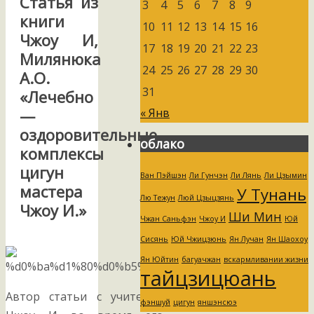
Статья из
3
4
5
6
7
8
9
книги
10
11
12
13
14
15
16
Чжоу И,
17
18
19
20
21
22
23
Милянюка
24
25
26
27
28
29
30
А.О.
31
«Лечебно
« Янв
—
оздоровительные
облако
комплексы
цигун
Ван Пэйшэн
Ли Гунчэн
Ли Лянь
Ли Цзымин
мастера
У Тунань
Лю Тежун
Люй Цзыцзянь
Чжоу И.»
Ши Мин
Чжан Саньфэн
Чжоу И
Юй
Сисянь
Юй Чжицзюнь
Ян Лучан
Ян Шаохоу
Ян Юйтин
багуачжан
вскармливании жизни
тайцзицюань
Автор статьи с учителем
фэншуй
цигун
яншэнсюэ