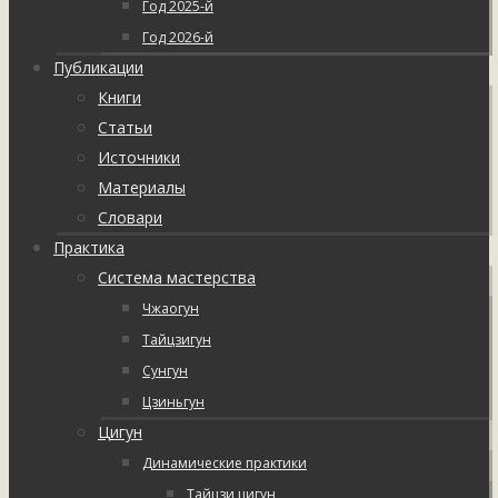
Год 2025-й
Год 2026-й
Публикации
Книги
Статьи
Источники
Материалы
Словари
Практика
Система мастерства
Чжаогун
Тайцзигун
Сунгун
Цзиньгун
Цигун
Динамические практики
Тайцзи цигун