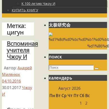
К 100 летию Чжоу И
КУПИТЬ КНИГУ
Метка:
太极研究会
цигун
Вспоминая
учителя
Чжоу И
поиск
Поиск
Автор:
Андрей
Поиск
Милянюк
календарь
04.10.2016
30.01.2017
Чжоу
Август 2026
И
Пн
Вт
Ср
Чт
Пт
Сб
Вс
1
2