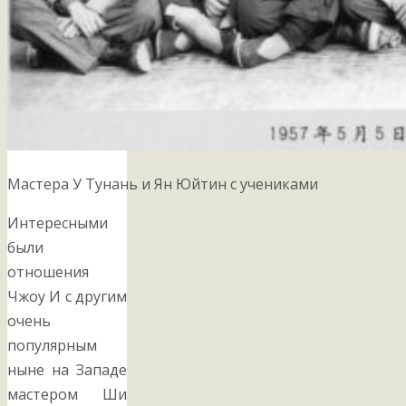
Мастера У Тунань и Ян Юйтин с учениками
Интересными
были
отношения
Чжоу И с другим
очень
популярным
ныне на Западе
мастером Ши