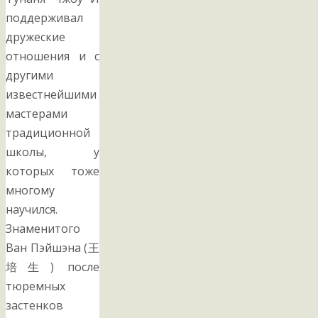
поддерживал
дружеские
отношения и с
другими
известнейшими
мастерами
традиционной
школы, у
которых тоже
многому
научился.
Знаменитого
Ван Пэйшэна (王
培生) после
тюремных
застенков