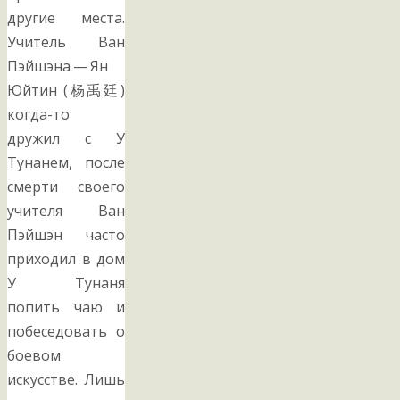
другие места.
Учитель Ван
Пэйшэна — Ян
Юйтин (杨禹廷)
когда-то
дружил с У
Тунанем, после
смерти своего
учителя Ван
Пэйшэн часто
приходил в дом
У Тунаня
попить чаю и
побеседовать о
боевом
искусстве. Лишь