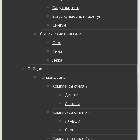
Бадуаньцзинь
Багуа хуньюань яншэнгун
Сингун
Статические практики
Стоя
Сидя
Лежа
Тайцзи
Тайцзицюань
Комплексы стиля У
Динши
Ляньши
Комплексы стиля Ян
Ляньши
Сяоцзя
Комплексы стиля Сун