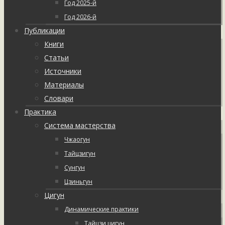
Год 2025-й
Год 2026-й
Публикации
Книги
Статьи
Источники
Материалы
Словари
Практика
Система мастерства
Чжаогун
Тайцзигун
Сунгун
Цзиньгун
Цигун
Динамические практики
Тайцзи цигун