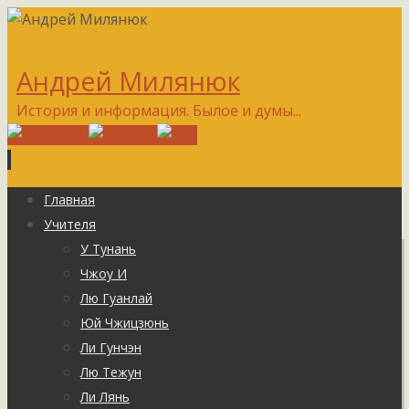
Андрей Милянюк
История и информация. Былое и думы...
Перейти
Главная
к
Учителя
содержимому
У Тунань
Чжоу И
Лю Гуанлай
Юй Чжицзюнь
Ли Гунчэн
Лю Тежун
Ли Лянь