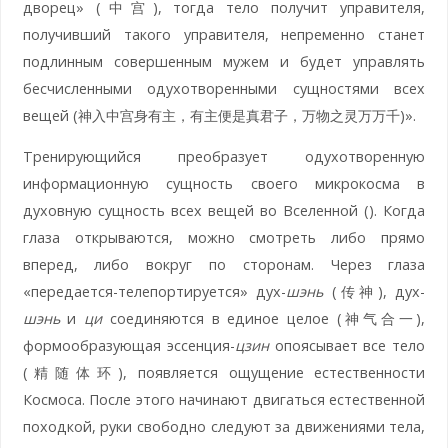
дворец» (中宫), тогда тело получит управителя,
получивший такого управителя, непременно станет
подлинным совершенным мужем и будет управлять
бесчисленными одухотворенными сущностями всех
вещей (神入中宫身有主，有主便是真君子，万物之灵万万千)».
Тренирующийся преобразует одухотворенную
информационную сущность своего микрокосма в
духовную сущность всех вещей во Вселенной (). Когда
глаза открываются, можно смотреть либо прямо
вперед, либо вокруг по сторонам. Через глаза
«передается-телепортируется» дух-
шэнь
(传神), дух-
шэнь
и
ци
соединяются в единое целое (神气合一),
формообразующая эссенция-
цзин
опоясывает все тело
(精随体环), появляется ощущение естественности
Космоса. После этого начинают двигаться естественной
походкой, руки свободно следуют за движениями тела,