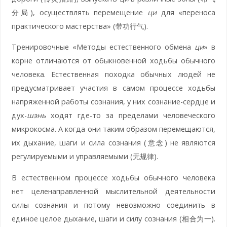
分局), осуществлять перемещение
ци
для «переноса
практического мастерства» (带功行气).
Тренировочные «Методы естественного обмена
ци
» в
корне отличаются от обыкновенной ходьбы обычного
человека. Естественная походка обычных людей не
предусматривает участия в самом процессе ходьбы
напряженной работы сознания, у них сознание-сердце и
дух-
шэнь
ходят где-то за пределами человеческого
микрокосма. А когда они таким образом перемещаются,
их дыхание, шаги и сила сознания (意念) не являются
регулируемыми и управляемыми (无规律).
В естественном процессе ходьбы обычного человека
нет целенаправленной мыслительной деятельности
силы сознания и потому невозможно соединить в
единое целое дыхание, шаги и силу сознания (相合为一).