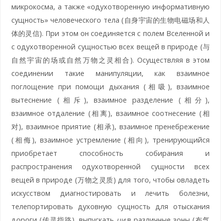
микрокосма, а также «одухотворенную информативную
сущность» человеческого тела (自身宇宙的生物电磁场和人
体的灵信). При этом он соединяется с полем Вселенной и
с одухотворенной сущностью всех вещей в природе (与
自然宇宙的场或自然万物之灵相合). Осуществляя в этом
соединении такие манипуляции, как взаимное
поглощение при помощи дыхания (相吸), взаимное
вытеснение (相斥), взаимное разделение (相分),
взаимное отдаление (相离), взаимное соотнесение (相
对), взаимное приятие (相承), взаимное пренебрежение
(相侮), взаимное устремление (相向), тренирующийся
приобретает способность собирания и
распространения одухотворенной сущности всех
вещей в природе (万物之灵质) для того, чтобы овладеть
искусством диагностировать и лечить болезни,
телепортировать духовную сущность для отыскания
дороги (传灵指路), выпускать
ци
в различные зоны (布气