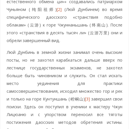
естественного обмена
ци
»» создавались патриархом
Чуньяном (纯阳祖师)
[2]
(Люй Дунбинем) во время
специфического даосского «странствия подобно
облакам» (云游) к горе Чжуннаньшань (终南山). После
этого «странствия в десять тысяч
ли
» (云游万里) они и
обрели завершенный вид.
Люй Дунбинь в земной жизни занимал очень высокие
посты, но не захотел карабкаться дальше вверх по
лестнице государственных экзаменов, не захотел
больше быть чиновником и служить. Он стал искать
место уединения для практики
самосовершенствования, исходил множество гор и рек
и только на горе Кунтуншань (崆峒山)
[3]
завершил свои
поиски. Здесь он поступил в ученики к мастеру Чжун
Лицюаню и с упорством переносил все тяготы
постижения даосских методов обретения истины.