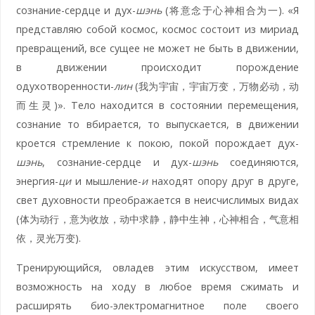
сознание-сердце и дух-
шэнь
(将意念于心神相合为一). «Я
представляю собой космос, космос состоит из мириад
превращений, все сущее не может не быть в движении,
в движении происходит порождение
одухотворенности-
лин
(我为宇宙，宇宙万变，万物必动，动
而生灵)». Тело находится в состоянии перемещения,
сознание то вбирается, то выпускается, в движении
кроется стремление к покою, покой порождает дух-
шэнь
, сознание-сердце и дух-
шэнь
соединяются,
энергия-
ци
и мышление-
и
находят опору друг в друге,
свет духовности преображается в неисчислимых видах
(体为动行，意为收放，动中求静，静中生神，心神相合，气意相
依，灵光万变).
Тренирующийся, овладев этим искусством, имеет
возможность на ходу в любое время сжимать и
расширять био-электромагнитное поле своего