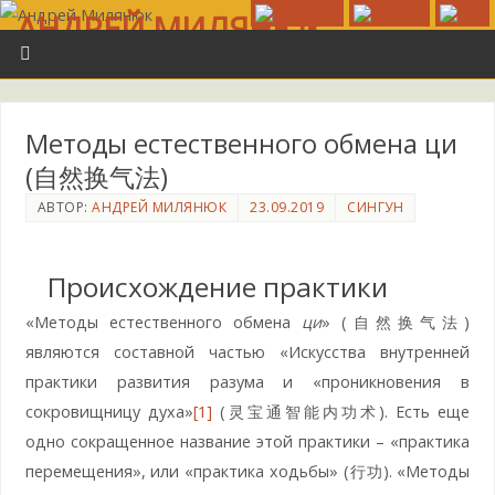
АНДРЕЙ МИЛЯНЮК
ИСТОРИЯ И ИНФОРМАЦИЯ. БЫЛОЕ И ДУМЫ...
Методы естественного обмена ци
(自然换气法)
АВТОР:
АНДРЕЙ МИЛЯНЮК
23.09.2019
СИНГУН
Происхождение практики
«Методы естественного обмена
ци
» (自然换气法)
являются составной частью «Искусства внутренней
практики развития разума и «проникновения в
сокровищницу духа»
[1]
(灵宝通智能内功术). Есть еще
одно сокращенное название этой практики – «практика
перемещения», или «практика ходьбы» (行功). «Методы