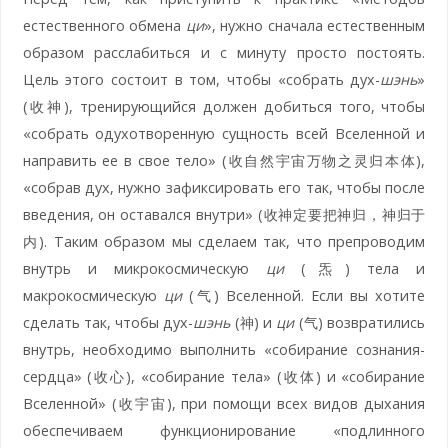
естественного обмена
ци
», нужно сначала естественным
образом расслабиться и с минуту просто постоять.
Цель этого состоит в том, чтобы «собрать дух-
шэнь
»
(收神), тренирующийся должен добиться того, чтобы
«собрать одухотворенную сущность всей Вселенной и
направить ее в свое тело» (收自然宇宙万物之灵归本体),
«собрав дух, нужно зафиксировать его так, чтобы после
введения, он оставался внутри» (收神定要把神归，神归于
内). Таким образом мы сделаем так, что препроводим
внутрь и микрокосмическую
ци
(炁) тела и
макрокосмическую
ци
(气) Вселенной. Если вы хотите
сделать так, чтобы дух-
шэнь
(神) и
ци
(气) возвратились
внутрь, необходимо выполнить «собирание сознания-
сердца» (收心), «собирание тела» (收体) и «собирание
Вселенной» (收宇宙), при помощи всех видов дыхания
обеспечиваем функционирование «подлинного