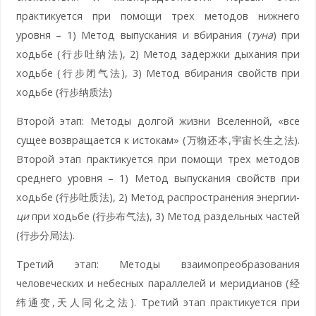
практикуется при помощи трех методов нижнего
уровня – 1) Метод выпускания и вбирания (
туна
) при
ходьбе (行步吐纳法), 2) Метод задержки дыхания при
ходьбе (行步闭气法), 3) Метод вбирания свойств при
ходьбе (行步纳质法)
Второй этап: Методы долгой жизни Вселенной, «все
сущее возвращается к истокам» (万物还本,宇宙长生之法).
Второй этап практикуется при помощи трех методов
среднего уровня – 1) Метод выпускания свойств при
ходьбе (行步吐质法), 2) Метод распространения энергии-
ци
при ходьбе (行步布气法), 3) Метод раздельных частей
(行步分局法).
Третий этап: Методы взаимопреобразования
человеческих и небесных параллелей и меридианов (经
纬通变,天人同化之法). Третий этап практикуется при