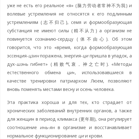
уже не есть его реальное «я» (脑力劳动者常神不为我) и
волевые устремления не относятся к его подлинным
устремлениям (志不归己), семя и формообразующая
субстанция не имеют силы (精不从力) а организм не
повинуется сознанию-сердцу (体不由心). Об этом
говорится, что это «время, когда формообразующая
эссенция-
цзин
поражена, энергия-
ци
пришла в упадок, а
дух-
шэнь
гибнет» (精败气衰，神之亡时). «Методы
естественного обмена
ци
», использовавшиеся в
качестве тренировки патриархом Люем, позволяют
вновь поменять местами весну и осень человека.
Эта практика хороша и для тех, кто страдает от
хронических заболеваний внутренних органов, а также
для женщин в период климакса (更年期), она регулирует
соотношение
инь-ян
в организме и восстанавливает
нормальное функционирование
ци
и крови.