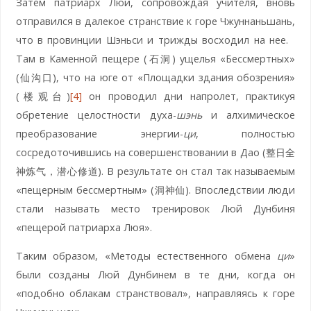
Затем патриарх Люй, сопровождая учителя, вновь
отправился в далекое странствие к горе Чжуннаньшань,
что в провинции Шэньси и трижды восходил на нее.
Там в Каменной пещере (石洞) ущелья «Бессмертных»
(仙沟口), что на юге от «Площадки здания обозрения»
(楼观台)
[4]
он проводил дни напролет, практикуя
обретение целостности духа-
шэнь
и алхимическое
преобразование энергии-
ци
, полностью
сосредоточившись на совершенствовании в Дао (整日全
神炼气，潜心修道). В результате он стал так называемым
«пещерным бессмертным» (洞神仙). Впоследствии люди
стали называть место тренировок Люй Дунбиня
«пещерой патриарха Люя».
Таким образом, «Методы естественного обмена
ци
»
были созданы Люй Дунбинем в те дни, когда он
«подобно облакам странствовал», направляясь к горе