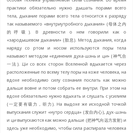
практики обязательно нужно дышать порами всего
тела, дыхание порами всего тела относится к разряду
так называемого «внутриутробного дыхания» (母体之内
的呼吸). В древности о нем говорили как о
«зародышевом дыхании» (胎息). Метод дыхания, когда
наряду со ртом и носом используются поры тела
называют методом «единения духа-
шэнь
и
ци
» (神气合
一法).
Ци
со всех сторон Вселенной вдыхается через
расположенные по всему телу поры на коже человека, на
вдохе необходимо силу сознания послать как можно
дальше вовне и потом собрать ее внутри. При этом на
вдохе обязательно нужно вдыхать и слушать с усилием
(一定要有吸力，听力). На выдохе же исходной точкой
выпускания служит «нутро сердца» (发自内心), дух-
шэнь
и
ци
выпускаются как можно дальше (把神气向远方发射) и
здесь уже необходимо, чтобы сила распирала человека