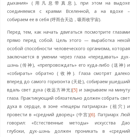
дыхания» (用凡息带真息), при этом на выдохе
соединяемся с краями Вселенной, а на вдохе –
собираем ее в себя (呼而合天边，吸而收宇宙).
Перед тем, как начать двигаться посмотрите глазами
прямо перед собой. Цель этого — выработка некой
особой способности человеческого организма, которая
заключается в умении через глаза «передавать» дух-
шэнь
(传神), «препровождать» его куда-либо (送神) и
«собирать» обратно (收神). Глаза смотрят далеко
вперед до самого горизонта (天处), собираем ушедший
вдаль свет духа (收远方神光)
[5]
и закрываем на минуту
глаза. Практикующий обязательно должен собрать свет
духа в сердце, в зоне «пещеры патриарха» (祖穴) и
провести в «средний дворец» (中宫)
[6]
. Патриарх Люй
говорил: «Естественные методы» искусства Дао
глубоки, дух-
шэнь
должен проникать в «средний