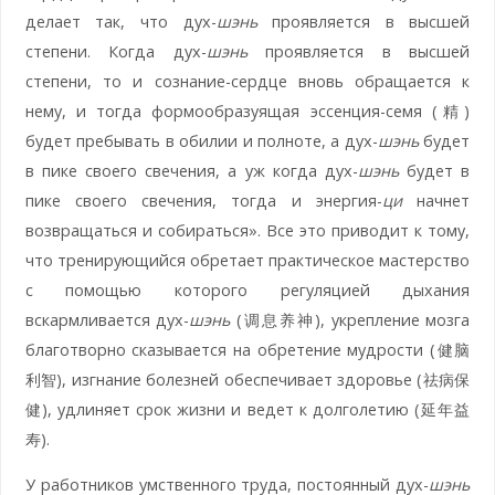
делает так, что дух-
шэнь
проявляется в высшей
степени. Когда дух-
шэнь
проявляется в высшей
степени, то и сознание-сердце вновь обращается к
нему, и тогда формообразуящая эссенция-семя (精)
будет пребывать в обилии и полноте, а дух-
шэнь
будет
в пике своего свечения, а уж когда дух-
шэнь
будет в
пике своего свечения, тогда и энергия-
ци
начнет
возвращаться и собираться». Все это приводит к тому,
что тренирующийся обретает практическое мастерство
с помощью которого регуляцией дыхания
вскармливается дух-
шэнь
(调息养神), укрепление мозга
благотворно сказывается на обретение мудрости (健脑
利智), изгнание болезней обеспечивает здоровье (祛病保
健), удлиняет срок жизни и ведет к долголетию (延年益
寿).
У работников умственного труда, постоянный дух-
шэнь