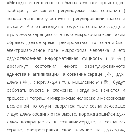
«Методы естественного обмена
ци
» все происходит
наоборот, так как его регулируемая сила сознания ()
непосредственно участвует в регулировании шагов и
дыхания. А это приводит к тому, что сознание-сердце и
дух-
шэнь
возвращаются в тело-микрокосм и если таким
образом долгое время тренироваться, то тогда и био-
электромагнитное поле микрокосма человека и его
одухотворенная информативная сущность (灵信)
достигнут состояния некого отрегулированного
единства и активизации, а сознание-сердце (心), дух-
шэнь
(神), энергия-
ци
(气), мышление-
и
(意) будут
работать вместе и слаженно. Тогда же начнется и
процесс интеграции микрокосма человека и макрокосма
Вселенной. Потому и говорится: «Если сознание-сердце
и дух-
шэнь
соединяются вместе, порождающийся дух-
шэнь
возвращается в сознание-сердце, а сознание-
сердце, распространяя свое влияние на дух-
шэнь
,