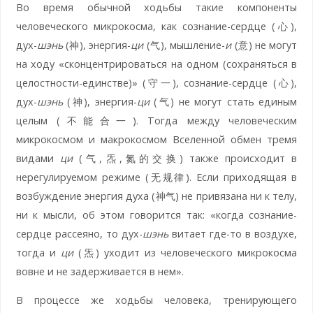
Во время обычной ходьбы такие компоненты
человеческого микрокосма, как сознание-сердце (心),
дух-
шэнь
(神), энергия-
ци
(气), мышление-
и
(意) не могут
на ходу «сконцентрироваться на одном (сохраняться в
целостности-единстве)» (守一), сознание-сердце (心),
дух-
шэнь
(神), энергия-
ци
(气) не могут стать единым
целым (不能合一). Тогда между человеческим
микрокосмом и макрокосмом Вселенной обмен тремя
видами
ци
(气,炁,氮的交换) также происходит в
нерегулируемом режиме (无规律). Если приходящая в
возбуждение энергия духа (神气) не привязана ни к телу,
ни к мысли, об этом говорится так: «когда сознание-
сердце рассеяно, то дух-
шэнь
витает где-то в воздухе,
тогда и
ци
(炁) уходит из человеческого микрокосма
вовне и не задерживается в нем».
В процессе же ходьбы человека, тренирующего