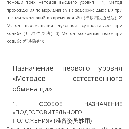
помощи трех методов высшего уровня – 1) Метод
прохождения по меридианам на задержке дыхания при
чтении заклинаний во время ходьбы (行步闭决通经法), 2)
Метод перемещения духовной сущности-
лин
при
ходьбе (行步传灵法), 3) Метод «сокрытия тела» при
ходьбе (行步隐身法).
Назначение первого уровня
«Методов естественного
обмена ци»
1. ОСОБОЕ НАЗНАЧЕНИЕ
«ПОДГОТОВИТЕЛЬНОГО
ПОЛОЖЕНИЯ» (准备姿势妙用)
Перед тем, как приступить к практике «Методов