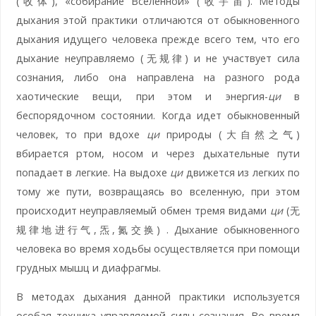
(收体), «собирание Вселенной» (收宇宙). Методы
дыхания этой практики отличаются от обыкновенного
дыхания идущего человека прежде всего тем, что его
дыхание неуправляемо (无规律) и не участвует сила
сознания, либо она направлена на разного рода
хаотические вещи, при этом и энергия-
ци
в
беспорядочном состоянии. Когда идет обыкновенный
человек, то при вдохе
ци
природы (大自然之气)
вбирается ртом, носом и через дыхательные пути
попадает в легкие. На выдохе
ци
движется из легких по
тому же пути, возвращаясь во вселенную, при этом
происходит неуправляемый обмен тремя видами
ци
(无
规律地进行气,炁,氮交换) . Дыхание обыкновенного
человека во время ходьбы осуществляется при помощи
грудных мышц и диафрагмы.
В методах дыхания данной практики используется
особая техника управляемой силы сознания. Во время