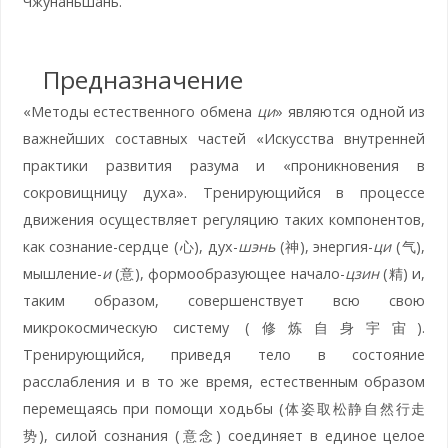
Чжунаньшань.
Предназначение
«Методы естественного обмена
ци
» являются одной из
важнейших составных частей «Искусства внутренней
практики развития разума и «проникновения в
сокровищницу духа». Тренирующийся в процессе
движения осуществляет регуляцию таких компонентов,
как сознание-сердце (心), дух-
шэнь
(神), энергия-
ци
(气),
мышление-
и
(意), формообразующее начало-
цзин
(精) и,
таким образом, совершенствует всю свою
микрокосмическую систему (修炼自身宇宙).
Тренирующийся, приведя тело в состояние
расслабления и в то же время, естественным образом
перемещаясь при помощи ходьбы (体姿取松静自然行走
势), силой сознания (意念) соединяет в единое целое