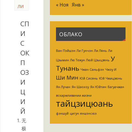
« Ноя
Янв »
ЛИ
СП
И
ОБЛАКО
С
ОК
Ван Пэйшэн
Ли Гунчэн
Ли Лянь
Ли
У
Цзымин
Лю Тежун
Люй Цзыцзянь
П
Тунань
Чжан Саньфэн
Чжоу И
ОЗ
Ши Мин
Юй Сисянь
Юй Чжицзюнь
И
Ян Лучан
Ян Шаохоу
Ян Юйтин
багуачжан
Ц
вскармливании жизни
И
тайцзицюань
Й
фэншуй
цигун
яншэнсюэ
无
极