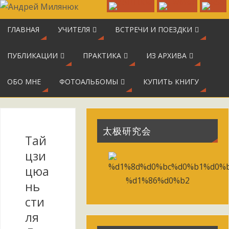
АНДРЕЙ МИЛЯНЮК
ГЛАВНАЯ
УЧИТЕЛЯ
ВСТРЕЧИ И ПОЕЗДКИ
ИСТОРИЯ И ИНФОРМАЦИЯ. БЫЛОЕ И ДУМЫ...
ПУБЛИКАЦИИ
ПРАКТИКА
ИЗ АРХИВА
ОБО МНЕ
ФОТОАЛЬБОМЫ
КУПИТЬ КНИГУ
太极研究会
Тай
цзи
цюа
нь
сти
ля